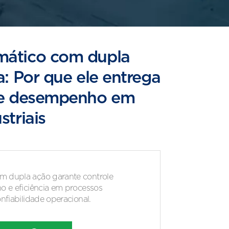
mático com dupla
a: Por que ele entrega
 e desempenho em
striais
 dupla ação garante controle
o e eficiência em processos
nfiabilidade operacional.