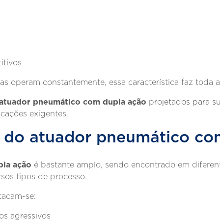
itivos
as operam constantemente, essa característica faz toda a
atuador pneumático com dupla ação
projetados para su
icações exigentes.
s do atuador pneumático co
pla ação
é bastante amplo, sendo encontrado em diferent
rsos tipos de processo.
stacam-se:
os agressivos