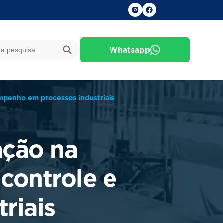
Whatsapp
mpenho em processos industriais
ação na
 controle e
riais