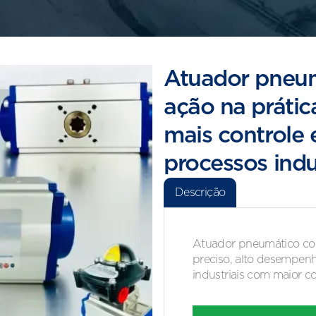
Atuador pneu
ação na prátic
mais controle
processos indu
Descrição
Atuador pneumático com
preciso, alto desempenh
industriais com maior co