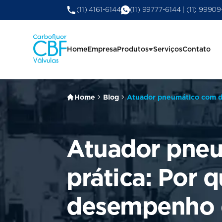
(11) 4161-6144
(11) 99777-6144 | (11) 9990
Home
Empresa
Produtos
Serviços
Contato
Home
Blog
Atuador pneumático com du
Atuador pneu
prática: Por 
desempenho e