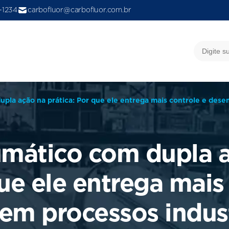
9-1234
carbofluor@carbofluor.com.br
pla ação na prática: Por que ele entrega mais controle e dese
mático com dupla 
que ele entrega mais
m processos indust