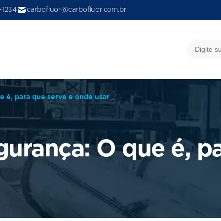
9-1234
carbofluor@carbofluor.com.br
e é, para que serve e onde usar
gurança: O que é, p