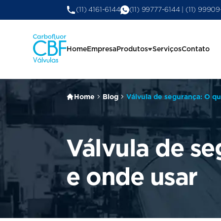
(11) 4161-6144
(11) 99777-6144 | (11) 9990
Home
Empresa
Produtos
Serviços
Contato
Home
Blog
Válvula de segurança: O qu
Válvula de se
e onde usar