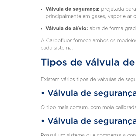
Válvula de segurança:
projetada para
principalmente em gases, vapor e ar 
Válvula de alívio:
abre de forma gradu
A Carbofluor fornece ambos os modelos
cada sistema.
Tipos de válvula d
Existem vários tipos de válvulas de seg
• Válvula de seguranç
O tipo mais comum, com mola calibrada 
• Válvula de seguranç
Possui um sistema que compensa a cont