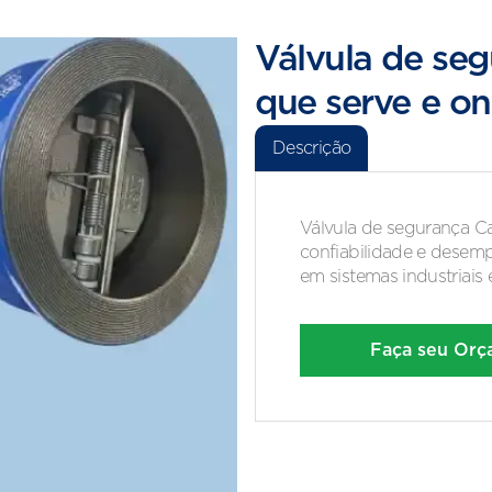
Válvula de seg
que serve e on
Descrição
Válvula de segurança Ca
confiabilidade e desem
em sistemas industriais e
Faça seu Or