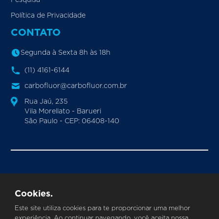
Política de Privacidade
CONTATO
Segunda à Sexta 8h às 18h
(11) 4161-6144
carbofluor@carbofluor.com.br
Rua Jaú, 235
Vila Morellato - Barueri
São Paulo - CEP: 06408-140
CARBOFLUOR INDUSTRIA E COMERCIO DE VALVULAS
E POLIMEROS LTDA.
CNPJ
©
|
: 24.355.086/0001-33
Cookies.
Todos os direitos reservados
Este site utiliza cookies para te proporcionar uma melhor
experiência. Ao continuar navegando, você aceita nossa