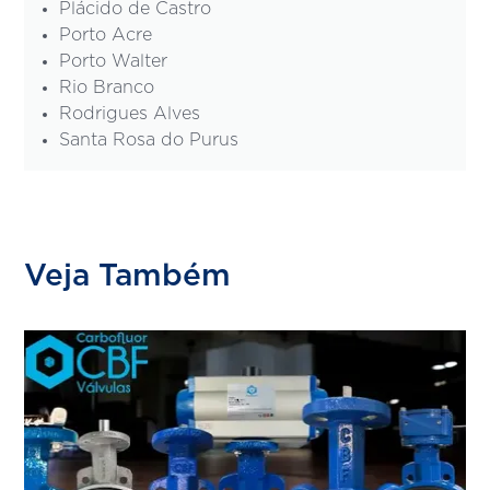
Plácido de Castro
Porto Acre
Porto Walter
Rio Branco
Rodrigues Alves
Santa Rosa do Purus
Veja Também