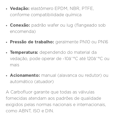
Vedação:
elastômero EPDM, NBR, PTFE,
conforme compatibilidade química
Conexão:
padrão wafer ou lug (flangeado sob
encomenda)
Pressão de trabalho:
geralmente PN10 ou PN16
Temperatura:
dependendo do material da
vedação, pode operar de -10â¯°C até 120â¯°C ou
mais
Acionamento:
manual (alavanca ou redutor) ou
automático (atuador)
A Carbofluor garante que todas as válvulas
fornecidas atendam aos padrões de qualidade
exigidos pelas normas nacionais e internacionais,
como ABNT, ISO e DIN.