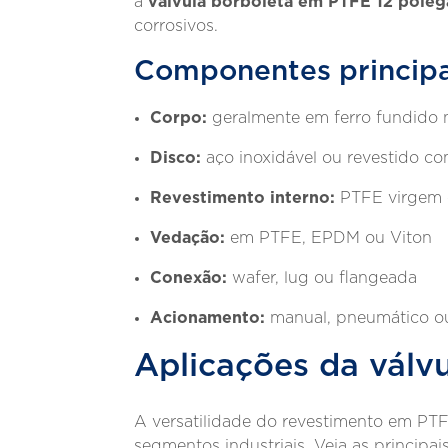
válvula borboleta em PTFE 12 pole
a
corrosivos.
Componentes principa
Corpo:
geralmente em ferro fundido 
Disco:
aço inoxidável ou revestido c
Revestimento interno:
PTFE virgem 
Vedação:
em PTFE, EPDM ou Viton
Conexão:
wafer, lug ou flangeada
Acionamento:
manual, pneumático ou
Aplicações da válv
A versatilidade do revestimento em PT
segmentos industriais. Veja as principai