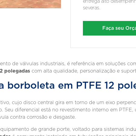
entrega alto desempen
severas.
Faça seu Or
mento de válvulas industriais, é referência em soluções 
12 polegadas
com alta qualidade, personalização e suport
a borboleta em PTFE 12 po
ativo, cujo disco central gira em torno de um eixo perpen
. Seu diferencial está no revestimento interno em PTFE,
vula contra corrosão e desgaste.
uipamento de grande porte, voltado para sistemas indus