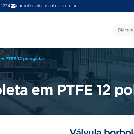
9-1234
carbofluor@carbofluor.com.br
em PTFE 12 polegadas
oleta em PTFE 12 p
Válvula borbo