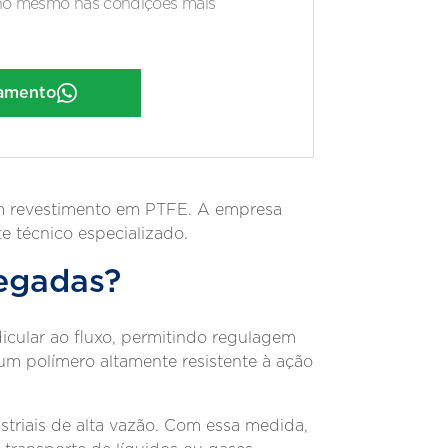
ho mesmo nas condições mais
çamento
com revestimento em PTFE. A empresa
e técnico especializado.
legadas?
dicular ao fluxo, permitindo regulagem
 um polímero altamente resistente à ação
triais de alta vazão. Com essa medida,