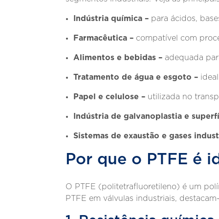
Indústria química –
para ácidos, bases
Farmacêutica –
compatível com proce
Alimentos e bebidas –
adequada para
Tratamento de água e esgoto –
idea
Papel e celulose –
utilizada no trans
Indústria de galvanoplastia e superfí
Sistemas de exaustão e gases industr
Por que o PTFE é i
O PTFE (politetrafluoretileno) é um pol
PTFE em válvulas industriais, destacam-