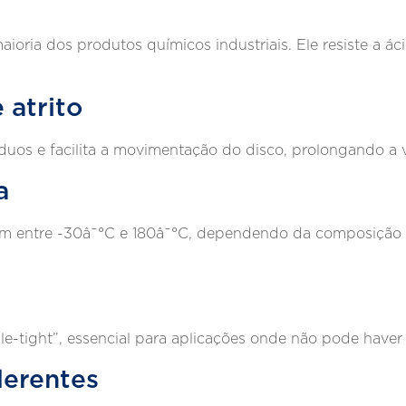
ioria dos produtos químicos industriais. Ele resiste a áci
 atrito
síduos e facilita a movimentação do disco, prolongando a 
a
 entre -30â¯°C e 180â¯°C, dependendo da composição do
e-tight”, essencial para aplicações onde não pode hav
derentes