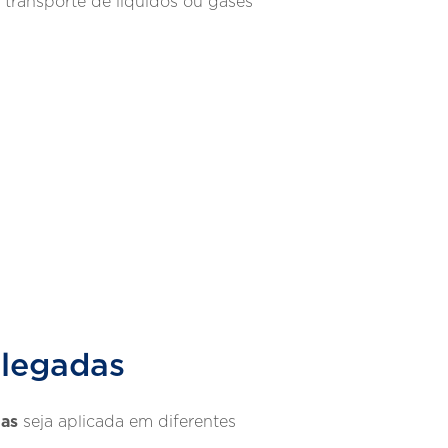
transporte de líquidos ou gases
olegadas
das
seja aplicada em diferentes