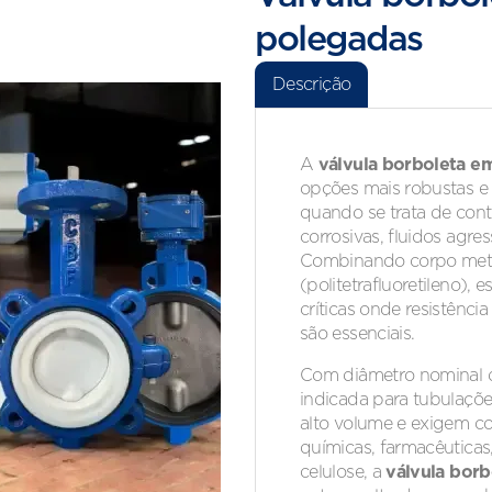
polegadas
Descrição
válvula borboleta e
A
opções mais robustas e 
quando se trata de cont
corrosivas, fluidos agre
Combinando corpo metá
(politetrafluoretileno), 
críticas onde resistênc
são essenciais.
Com diâmetro nominal d
indicada para tubulaçõ
alto volume e exigem con
químicas, farmacêuticas
válvula bor
celulose, a