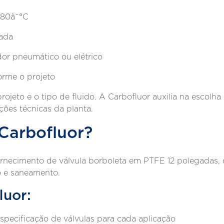
180â¯°C
eada
dor pneumático ou elétrico
rme o projeto
ojeto e o tipo de fluido. A Carbofluor auxilia na escolh
ções técnicas da planta.
 Carbofluor?
fornecimento de válvula borboleta em PTFE 12 polegadas,
o e saneamento.
luor:
especificação de válvulas para cada aplicação