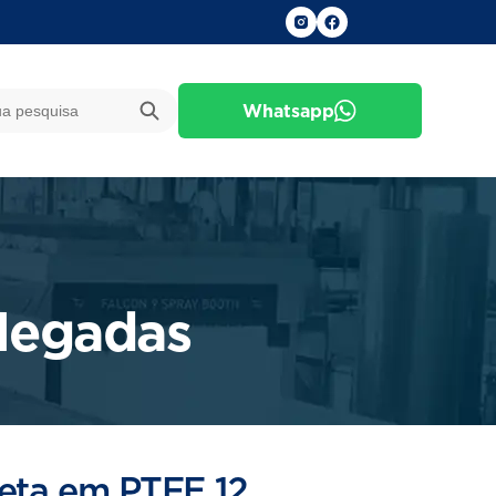
Whatsapp
olegadas
leta em PTFE 12