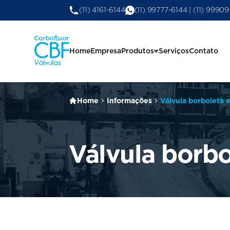
(11) 4161-6144
(11) 99777-6144 | (11) 9990
Home
Empresa
Produtos
Serviços
Contato
Home
Informações
Válvula borboleta 
Válvula borb