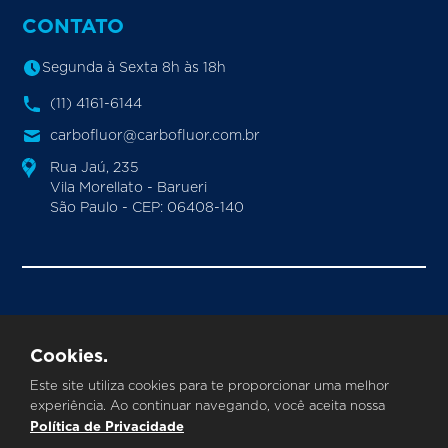
CONTATO
Segunda à Sexta 8h às 18h
(11) 4161-6144
carbofluor@carbofluor.com.br
Rua Jaú, 235
Vila Morellato - Barueri
São Paulo - CEP: 06408-140
CARBOFLUOR INDUSTRIA E COMERCIO DE VALVULAS
E POLIMEROS LTDA.
CNPJ
©
|
: 24.355.086/0001-33
Cookies.
Todos os direitos reservados
Este site utiliza cookies para te proporcionar uma melhor
experiência. Ao continuar navegando, você aceita nossa
Política de Privacidade