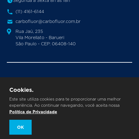
Segunda à Sexta 8h às 18h
(11) 4161-6144
carbofluor@carbofluor.com.br
Rua Jaú, 235
Vila Morellato - Barueri
São Paulo - CEP: 06408-140
CARBOFLUOR INDUSTRIA E COMERCIO DE VALVULAS
E POLIMEROS LTDA.
CNPJ
©
|
: 24.355.086/0001-33
Cookies.
Todos os direitos reservados
Este site utiliza cookies para te proporcionar uma melhor
experiência. Ao continuar navegando, você aceita nossa
Política de Privacidade
OK