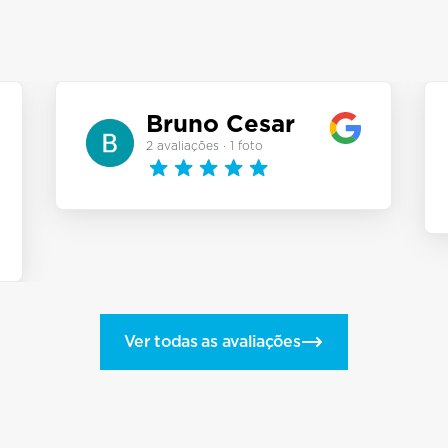
-
NBR
-
Ptfe
-
Rtfe
Bruno Cesar
-
P.U (poliuretan
2 avaliações · 1 foto
Ver todas as avaliações