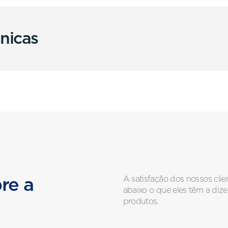
cnicas
CO
DISCO REVESTIDO
VEDAÇÃO
nox
Ptfe
Epdm
odular
Rtfe
Buna-N
lumínio
P.U (poliuretano)
Viton
A satisfação dos nossos cli
re a
Borracha
Silicone
abaixo o que eles têm a dize
produtos.
Revestido Nylon
Hypalon