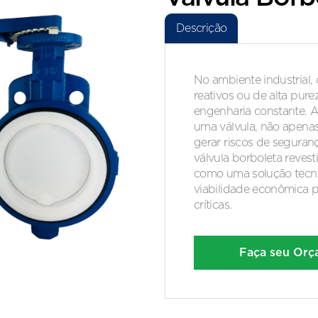
Descrição
No ambiente industrial, 
reativos ou de alta pur
engenharia constante. 
uma válvula, não apena
gerar riscos de segura
válvula borboleta reves
como uma solução tecni
viabilidade econômica 
críticas.
Faça seu Or