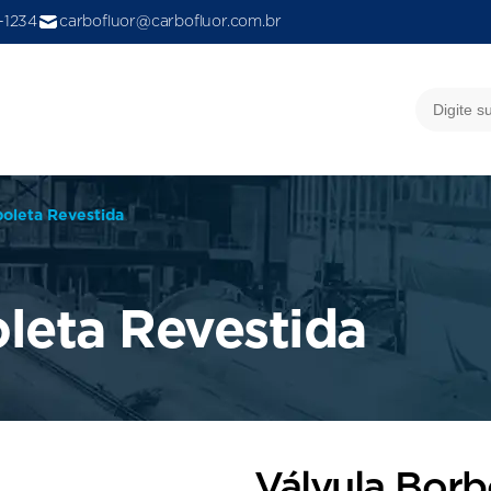
9-1234
carbofluor@carbofluor.com.br
boleta Revestida
leta Revestida
Válvula Borb