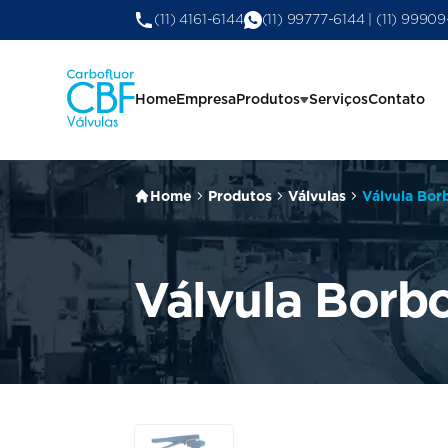
(11) 4161-6144
(11) 99777-6144 | (11) 9990
Home
Empresa
Produtos
Serviços
Contato
Home
Produtos
Válvulas
Válvula Bor
Válvula Borbo