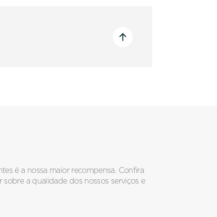
ACIONAMENTO
Alavanca
Caixa de Redução
Atuador Pneumático
entes é a nossa maior recompensa. Confira
Atuador Elétrico
r sobre a qualidade dos nossos serviços e
-