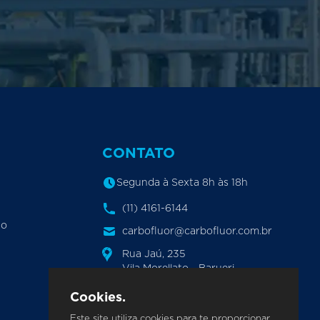
CONTATO
Segunda à Sexta 8h às 18h
(11) 4161-6144
ão
carbofluor@carbofluor.com.br
Rua Jaú, 235
Vila Morellato - Barueri
São Paulo - CEP: 06408-140
Cookies.
Este site utiliza cookies para te proporcionar