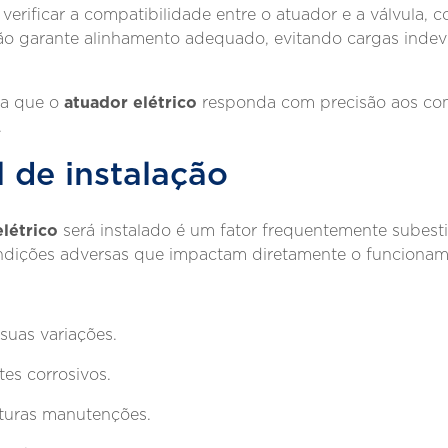
al verificar a compatibilidade entre o atuador e a válvula
ão garante alinhamento adequado, evitando cargas inde
atuador elétrico
ura que o
responda com precisão aos co
.
 de instalação
elétrico
será instalado é um fator frequentemente subes
ondições adversas que impactam diretamente o funciona
suas variações.
es corrosivos.
uturas manutenções.