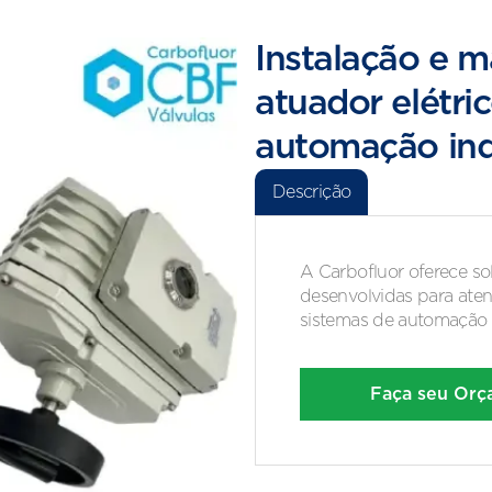
Instalação e 
atuador elétri
automação ind
Descrição
A Carbofluor oferece so
desenvolvidas para aten
sistemas de automação i
Faça seu Or