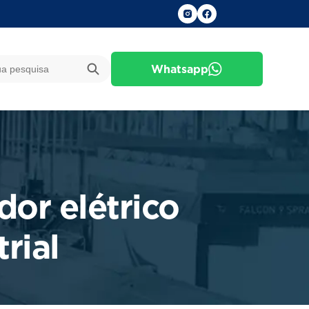
Whatsapp
or elétrico
rial