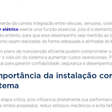
nte da correta integração entre válvulas, sensores, sist
 elétrico
exerce uma função essencial, pois é o element
No entanto, para que esse desempenho seja mantido ao l
to sejam realizadas de forma adequada e alinhadas às bo
e um plano de manutenção eficiente podem comprometer 
 a vida útil do sistema e aumentar custos operacionais. 
l para garantir confiabilidade, segurança e desempenho
importância da instalação co
stema
etapa crítica, pois influencia diretamente sua performa
 limites projetados, reduz esforços mecânicos e evita fa