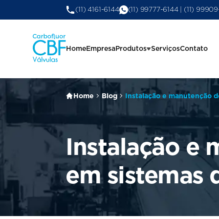
(11) 4161-6144
(11) 99777-6144 | (11) 9990
Home
Empresa
Produtos
Serviços
Contato
Home
Blog
Instalação e manutenção do
Instalação e 
em sistemas 