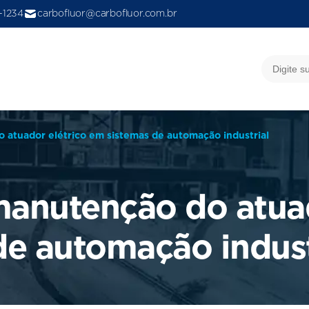
9-1234
carbofluor@carbofluor.com.br
 atuador elétrico em sistemas de automação industrial
manutenção do atuad
de automação indust