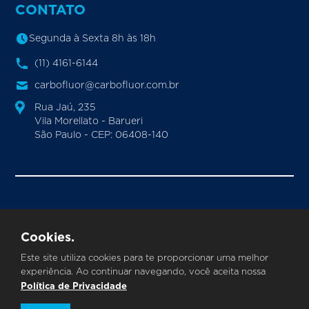
CONTATO
Segunda à Sexta 8h às 18h
(11) 4161-6144
carbofluor@carbofluor.com.br
Rua Jaú, 235
Vila Morellato - Barueri
São Paulo - CEP: 06408-140
CARBOFLUOR INDUSTRIA E COMERCIO DE VALVULAS
E POLIMEROS LTDA.
CNPJ
©
|
: 24.355.086/0001-33
Cookies.
Todos os direitos reservados
Este site utiliza cookies para te proporcionar uma melhor
experiência. Ao continuar navegando, você aceita nossa
Política de Privacidade